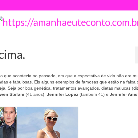
cima.
do que acontecia no passado, em que a expectativa de vida não era mui
das e fabulosas. Eis alguns exemplos de famosas que estão na faixa 
ja. Seja por boa genética, tratamentos avançados, dietas malucas (d
wen Stefani
(41 anos),
Jennifer Lopez
(também 41) e
Jennifer Anis