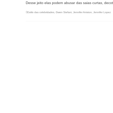
Desse jeito elas podem abusar das saias curtas, deco
Estilo das celebridades
,
Gwen Stefani
,
Jennifer Aniston
,
Jennifer Lopez