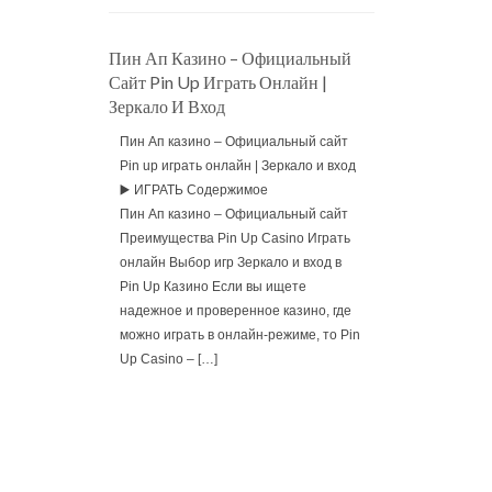
Пин Ап Казино – Официальный
Сайт Pin Up Играть Онлайн |
Зеркало И Вход
Пин Ап казино – Официальный сайт
Pin up играть онлайн | Зеркало и вход
▶️ ИГРАТЬ Содержимое
Пин Ап казино – Официальный сайт
Преимущества Pin Up Casino Играть
онлайн Выбор игр Зеркало и вход в
Pin Up Казино Если вы ищете
надежное и проверенное казино, где
можно играть в онлайн-режиме, то Pin
Up Casino – […]