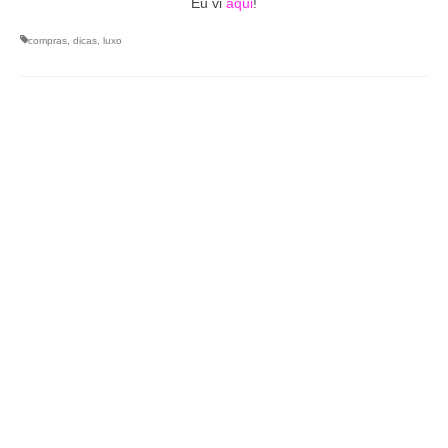
Eu vi
aqui
!
compras
,
dicas
,
luxo