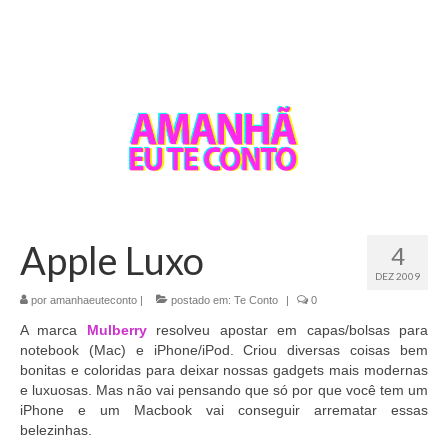
Apple Luxo
4
DEZ 2009
por
amanhaeuteconto
|
postado em:
Te Conto
|
0
A marca
Mulberry
resolveu apostar em capas/bolsas para
notebook (Mac) e iPhone/iPod. Criou diversas coisas bem
bonitas e coloridas para deixar nossas gadgets mais modernas
e luxuosas. Mas não vai pensando que só por que você tem um
iPhone e um Macbook vai conseguir arrematar essas
belezinhas.