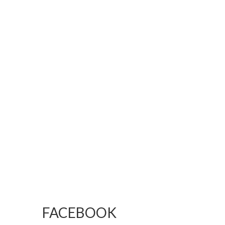
FACEBOOK