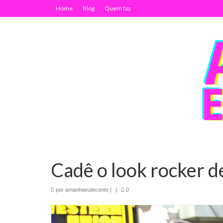
Home
Blog
Quem faz
Cadê o look rocker 
por
amanhaeuteconto
|
|
0