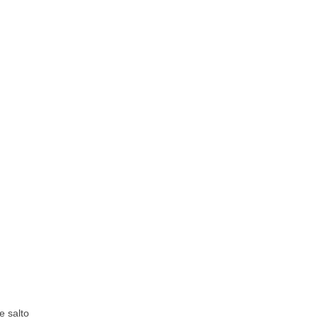
e salto