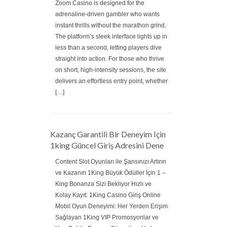
Zoom Casino is designed for the
adrenaline‑driven gambler who wants
instant thrills without the marathon grind.
The platform’s sleek interface lights up in
less than a second, letting players dive
straight into action. For those who thrive
on short, high‑intensity sessions, the site
delivers an effortless entry point, whether
[…]
Kazanç Garantili Bir Deneyim Için
1king Güncel Giriş Adresini Dene
Content Slot Oyunları ile Şansınızı Artırın
ve Kazanın 1King Büyük Ödüller İçin 1 –
King Bonanza Sizi Bekliyor Hızlı ve
Kolay Kayıt: 1King Casino Giriş Online
Mobil Oyun Deneyimi: Her Yerden Erişim
Sağlayan 1King VIP Promosyonlar ve