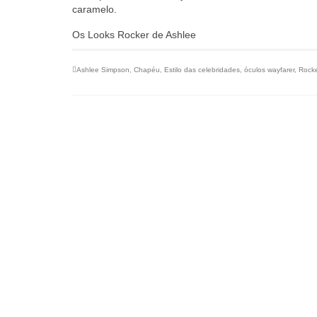
caramelo.
Os Looks Rocker de Ashlee
Ashlee Simpson
,
Chapéu
,
Estilo das celebridades
,
óculos wayfarer
,
Rock