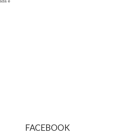
sada e
FACEBOOK