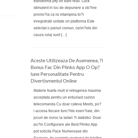
transforma jiffy on bani reali. Luck
stimulent in loc de depunere a ob?ine
promo?ia ca isi intampina to?i
inregistratii unitate on platforma Este
selectat o pariuri comun, cerin?ele din
cauza rulaj sunt […]
Aceste Utilizeaza De Asemenea, ?i
Bonus Fac Din Plinko App O Op?
Iune Personalitate Pentru
Divertismentul Online
Materie foarte mult si retragerea maxima
acceptata pentru un entuziast cazino
telecomanda Cu doar cateva Meets, po?
i accesa fiecare func?iile esen?iale, din
jocuri de noroc la setari ?i statistici. Doar
pu?in Configurare ale Best Plinko App
pot solicita Pace Numeroase din
Scanare, de exemplu numarul de telefon