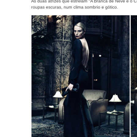
As duas atrizes que estrelam “A Branca de Neve e o C
roupas escuras, num clima sombrio e gótico.