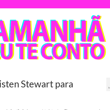
isten Stewart para
M