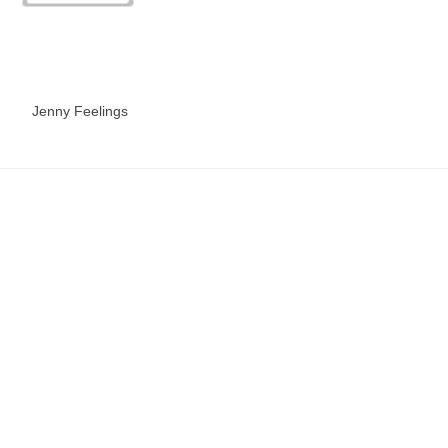
Jenny Feelings