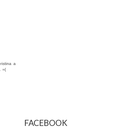
istina a
. =(
FACEBOOK