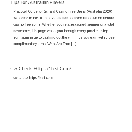
Tips For Australian Players
Practical Guide to Richard Casino Free Spins (Australia 2026)
Welcome to the ultimate Australian‑focused rundown on richard
casino free spins. Whether you’re a seasoned spinner or a total
newcomer, this page walks you through every practical step –
from signing up to cashing out the winnings you earn with those
complimentary turns. What Are Free […]
Cw-Check-Https://test.com/
cw-check https://test.com