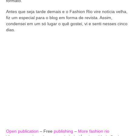
formato.
Antes que seja tarde demais e o Fashion Rio vire notícia velha,
fiz um especial para o blog em forma de revista. Assim,
condensei em um só lugar o quê gostei, vi e senti nesses cinco
dias.
Open publication
– Free
publishing
–
More fashion rio