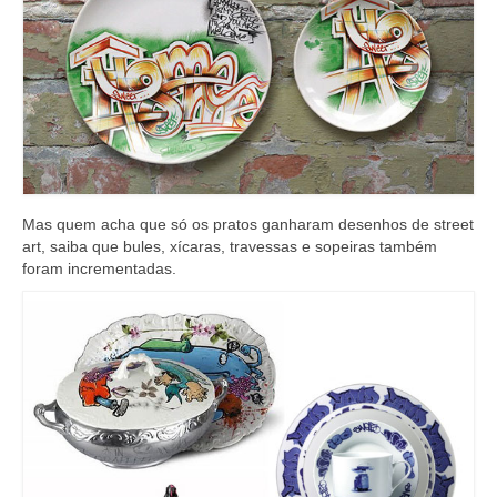
Mas quem acha que só os pratos ganharam desenhos de street
art, saiba que bules, xícaras, travessas e sopeiras também
foram incrementadas.