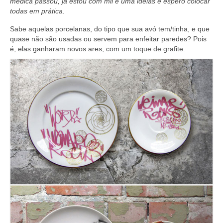
médica passou, já estou com mil e uma ideias e espero colocar
todas em prática.
Sabe aquelas porcelanas, do tipo que sua avó tem/tinha, e que
quase não são usadas ou servem para enfeitar paredes? Pois
é, elas ganharam novos ares, com um toque de grafite.