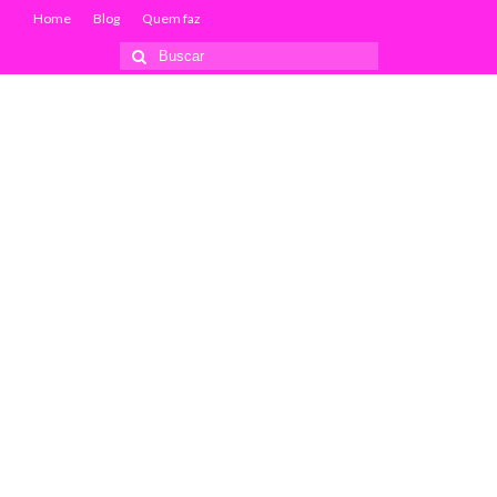
Home
Blog
Quem faz
Buscar
por: