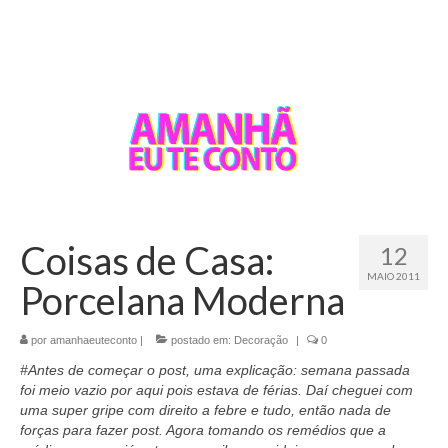
Coisas de Casa:
12
MAIO 2011
Porcelana Moderna
por
amanhaeuteconto
|
postado em:
Decoração
|
0
#Antes de começar o post, uma explicação: semana passada
foi meio vazio por aqui pois estava de férias. Daí cheguei com
uma super gripe com direito a febre e tudo, então nada de
forças para fazer post. Agora tomando os remédios que a