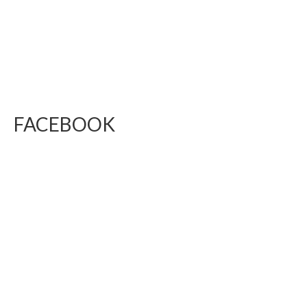
FACEBOOK