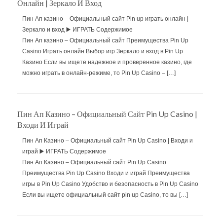
Онлайн | Зеркало И Вход
Пин Ап казино – Официальный сайт Pin up играть онлайн |
Зеркало и вход ▶️ ИГРАТЬ Содержимое
Пин Ап казино – Официальный сайт Преимущества Pin Up
Casino Играть онлайн Выбор игр Зеркало и вход в Pin Up
Казино Если вы ищете надежное и проверенное казино, где
можно играть в онлайн-режиме, то Pin Up Casino – […]
Пин Ап Казино – Официальный Сайт Pin Up Casino |
Входи И Играй
Пин Ап Казино – Официальный сайт Pin Up Casino | Входи и
играй ▶️ ИГРАТЬ Содержимое
Пин Ап Казино – Официальный сайт Pin Up Casino
Преимущества Pin Up Casino Входи и играй Преимущества
игры в Pin Up Casino Удобство и безопасность в Pin Up Casino
Если вы ищете официальный сайт pin up Casino, то вы […]