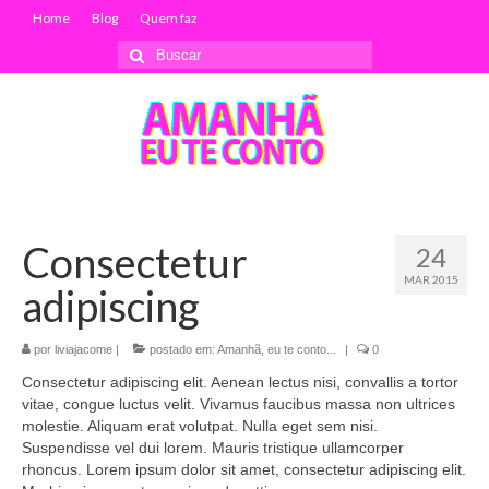
Home
Blog
Quem faz
Buscar
por:
Consectetur
24
MAR 2015
adipiscing
por
liviajacome
|
postado em:
Amanhã, eu te conto...
|
0
Consectetur adipiscing elit. Aenean lectus nisi, convallis a tortor
vitae, congue luctus velit. Vivamus faucibus massa non ultrices
molestie. Aliquam erat volutpat. Nulla eget sem nisi.
Suspendisse vel dui lorem. Mauris tristique ullamcorper
rhoncus. Lorem ipsum dolor sit amet, consectetur adipiscing elit.