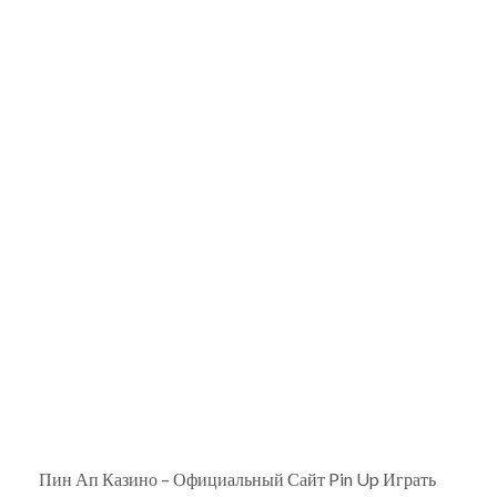
Пин Ап Казино – Официальный Сайт Pin Up Играть