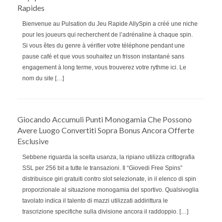
Rapides
Bienvenue au Pulsation du Jeu Rapide AllySpin a créé une niche
pour les joueurs qui recherchent de l’adrénaline à chaque spin.
Si vous êtes du genre à vérifier votre téléphone pendant une
pause café et que vous souhaitez un frisson instantané sans
engagement à long terme, vous trouverez votre rythme ici. Le
nom du site […]
Giocando Accumuli Punti Monogamia Che Possono
Avere Luogo Convertiti Sopra Bonus Ancora Offerte
Esclusive
Sebbene riguarda la scelta usanza, la ripiano utilizza crittografia
SSL per 256 bit a tutte le transazioni. Il “Giovedi Free Spins”
distribuisce giri gratuiti contro slot selezionate, in il elenco di spin
proporzionale al situazione monogamia del sportivo. Qualsivoglia
tavolato indica il talento di mazzi utilizzati addirittura le
trascrizione specifiche sulla divisione ancora il raddoppio. […]