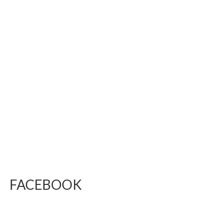
FACEBOOK