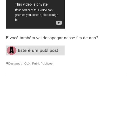
E você também vai desapegar nesse fim de ano?
Desapega
,
OLX
,
Publi
,
Publipost