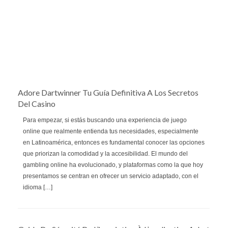
Adore Dartwinner Tu Guía Definitiva A Los Secretos
Del Casino
Para empezar, si estás buscando una experiencia de juego
online que realmente entienda tus necesidades, especialmente
en Latinoamérica, entonces es fundamental conocer las opciones
que priorizan la comodidad y la accesibilidad. El mundo del
gambling online ha evolucionado, y plataformas como la que hoy
presentamos se centran en ofrecer un servicio adaptado, con el
idioma […]