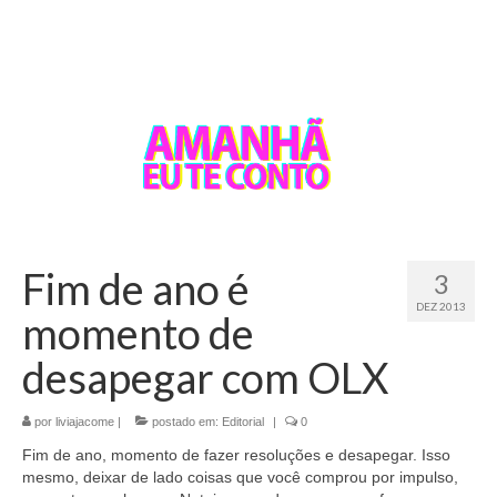
Fim de ano é
3
DEZ 2013
momento de
desapegar com OLX
por
liviajacome
|
postado em:
Editorial
|
0
Fim de ano, momento de fazer resoluções e desapegar. Isso
mesmo, deixar de lado coisas que você comprou por impulso,