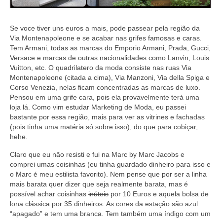
Se voce tiver uns euros a mais, pode passear pela região da
Via Montenapoleone e se acabar nas grifes famosas e caras.
Tem Armani, todas as marcas do Emporio Armani, Prada, Gucci,
Versace e marcas de outras nacionalidades como Lanvin, Louis
Vuitton, etc. O quadrilatero da moda consiste nas ruas Via
Montenapoleone (citada a cima), Via Manzoni, Via della Spiga e
Corso Venezia, nelas ficam concentradas as marcas de luxo.
Pensou em uma grife cara, pois ela provavelmente terá uma
loja lá. Como vim estudar Marketing de Moda, eu passei
bastante por essa região, mais para ver as vitrines e fachadas
(pois tinha uma matéria só sobre isso), do que para cobiçar,
hehe.
Claro que eu não resisti e fui na Marc by Marc Jacobs e
comprei umas coisinhas (eu tinha guardado dinheiro para isso e
o Marc é meu estilista favorito). Nem pense que por ser a linha
mais barata quer dizer que seja realmente barata, mas é
possível achar coisinhas
inúteis
por 10 Euros e aquela bolsa de
lona clássica por 35 dinheiros. As cores da estação são azul
“apagado” e tem uma branca. Tem também uma índigo com um