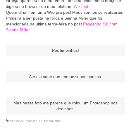
laranja apareceu no meu ombro, desceu pelos meus braços e
digitou no browser do meu telefone:
Wikifeet
.
Quem diria! Tem uma Wiki pra pés! Meus sonhos se realizaram!
Primeira a ser posta na forca é Sienna Miller que foi
mencionada na última terça-feira no post
Pescando Siri com
Sienna Miller
.
Pés limpinhos!
Até ela sabe que tem pezinhos bonitos.
Mas nessa foto até parece que rolou um Photoshop nos
dedinhos!
celebridade
,
famosas
,
pé
,
Sienna Miller