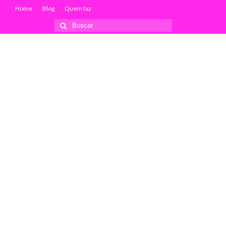
Home
Blog
Quem faz
Buscar
por: