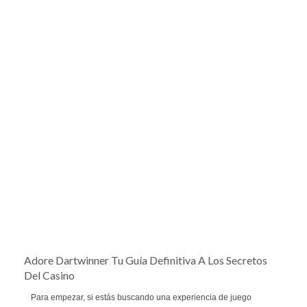
Adore Dartwinner Tu Guía Definitiva A Los Secretos
Del Casino
Para empezar, si estás buscando una experiencia de juego