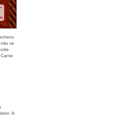
recheou
 não se
ecide
 Carrie
a
mbém. A