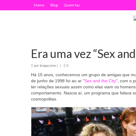
Home
Blog
Quem faz
Era uma vez “Sex and
por
liviajacome
|
|
0
Há 15 anos, conhecemos um grupo de amigas que mudo
de junho de 1998 foi ao ar “
Sex and the City
”, com o 
ter relações sexuais assim como elas viam os homens 
comportamento. Nascia aí, um programa que falava 
cosmopolitas.