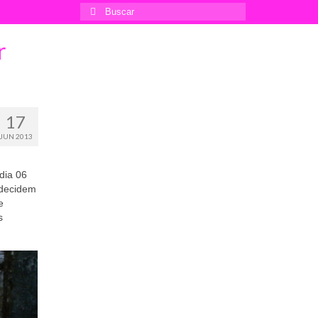
Buscar
por:
17
JUN 2013
dia 06
 decidem
e
s