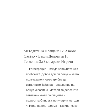
Методите За Плащане В Sesame
Casino – Бързи Депозити И
Тегления За Български Играчи
1. Регистрация – как да започнете без
проблем 2. Добре дошли бонус – какво
получавате и какво трябва да
изпълните Таблица – сравнение на
бонус условия 3. Методи за депозит и
теглене – какви са опциите и
скоростта Списък с популярни методи
4. Игрална платформа – казино, живо