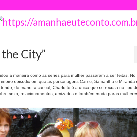
 the City”
u a maneira como as séries para mulher passaram a ser feitas. No 
primeiro episódio em que as personagens Carrie, Samantha e Miranda
tendo, de maneira casual, Charlotte é a única que se recusa no tipo d
sobre sexo, relacionamentos, amizades e também moda paras mulhere