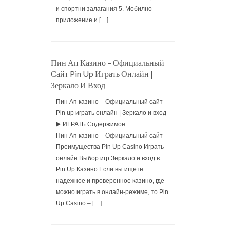
и спортни залагания 5. Мобилно
приложение и […]
Пин Ап Казино – Официальный
Сайт Pin Up Играть Онлайн |
Зеркало И Вход
Пин Ап казино – Официальный сайт
Pin up играть онлайн | Зеркало и вход
▶️ ИГРАТЬ Содержимое
Пин Ап казино – Официальный сайт
Преимущества Pin Up Casino Играть
онлайн Выбор игр Зеркало и вход в
Pin Up Казино Если вы ищете
надежное и проверенное казино, где
можно играть в онлайн-режиме, то Pin
Up Casino – […]