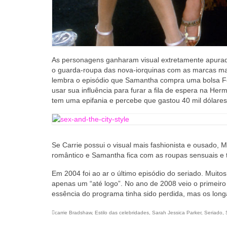
As personagens ganharam visual extretamente apurado, 
o guarda-roupa das nova-iorquinas com as marcas ma
lembra o episódio que Samantha compra uma bolsa Fen
usar sua influência para furar a fila de espera na He
tem uma epifania e percebe que gastou 40 mil dólares
Se Carrie possui o visual mais fashionista e ousado, M
romântico e Samantha fica com as roupas sensuais e 
Em 2004 foi ao ar o último episódio do seriado. Muit
apenas um “até logo”. No ano de 2008 veio o primeiro
essência do programa tinha sido perdida, mas os lon
carrie Bradshaw
,
Estilo das celebridades
,
Sarah Jessica Parker
,
Seriado
,