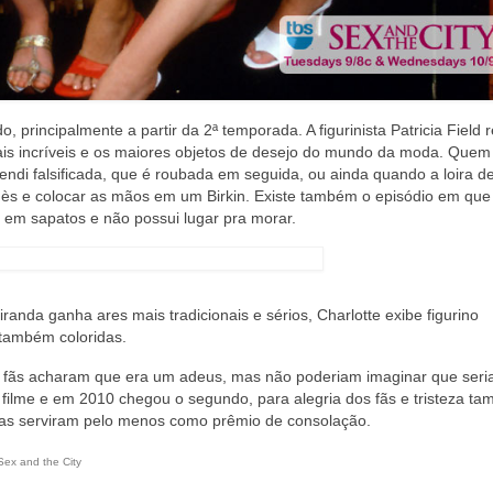
principalmente a partir da 2ª temporada. A figurinista Patricia Field 
is incríveis e os maiores objetos de desejo do mundo da moda. Quem
di falsificada, que é roubada em seguida, ou ainda quando a loira d
rmès e colocar as mãos em um Birkin. Existe também o episódio em que
 em sapatos e não possui lugar pra morar.
iranda ganha ares mais tradicionais e sérios, Charlotte exibe figurino
também coloridas.
os fãs acharam que era um adeus, mas não poderiam imaginar que seri
 filme e em 2010 chegou o segundo, para alegria dos fãs e tristeza ta
gas serviram pelo menos como prêmio de consolação.
Sex and the City