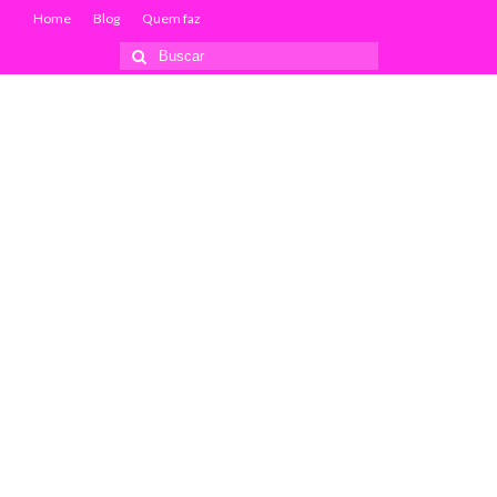
Home
Blog
Quem faz
Buscar
por: