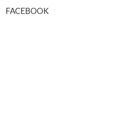
FACEBOOK