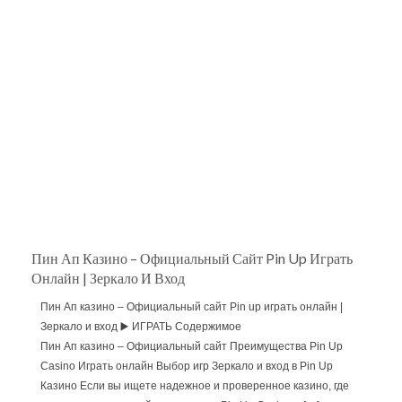
Пин Ап Казино – Официальный Сайт Pin Up Играть
Онлайн | Зеркало И Вход
Пин Ап казино – Официальный сайт Pin up играть онлайн |
Зеркало и вход ▶️ ИГРАТЬ Содержимое
Пин Ап казино – Официальный сайт Преимущества Pin Up
Casino Играть онлайн Выбор игр Зеркало и вход в Pin Up
Казино Если вы ищете надежное и проверенное казино, где