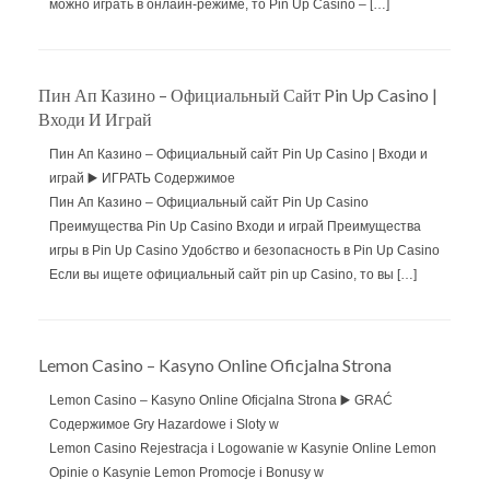
можно играть в онлайн-режиме, то Pin Up Casino – […]
Пин Ап Казино – Официальный Сайт Pin Up Casino |
Входи И Играй
Пин Ап Казино – Официальный сайт Pin Up Casino | Входи и
играй ▶️ ИГРАТЬ Содержимое
Пин Ап Казино – Официальный сайт Pin Up Casino
Преимущества Pin Up Casino Входи и играй Преимущества
игры в Pin Up Casino Удобство и безопасность в Pin Up Casino
Если вы ищете официальный сайт pin up Casino, то вы […]
Lemon Casino – Kasyno Online Oficjalna Strona
Lemon Casino – Kasyno Online Oficjalna Strona ▶️ GRAĆ
Содержимое Gry Hazardowe i Sloty w
Lemon Casino Rejestracja i Logowanie w Kasynie Online Lemon
Opinie o Kasynie Lemon Promocje i Bonusy w