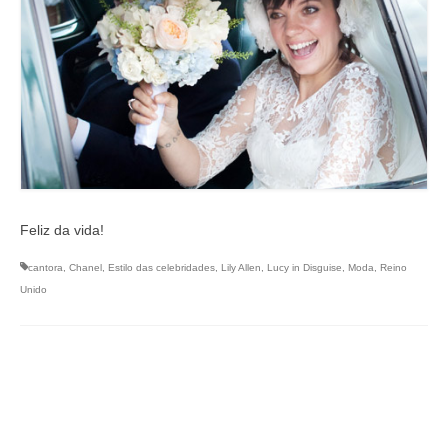
Feliz da vida!
cantora
,
Chanel
,
Estilo das celebridades
,
Lily Allen
,
Lucy in Disguise
,
Moda
,
Reino
Unido