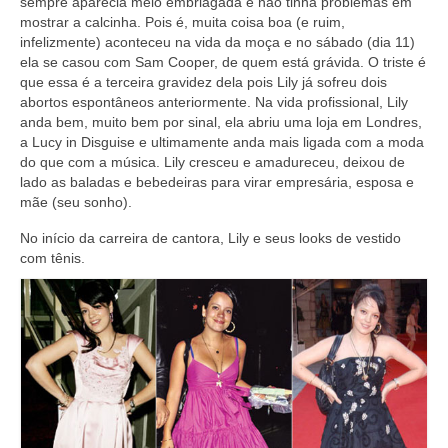
sempre aparecia meio embriagada e não tinha problemas em
mostrar a calcinha. Pois é, muita coisa boa (e ruim,
infelizmente) aconteceu na vida da moça e no sábado (dia 11)
ela se casou com Sam Cooper, de quem está grávida. O triste é
que essa é a terceira gravidez dela pois Lily já sofreu dois
abortos espontâneos anteriormente. Na vida profissional, Lily
anda bem, muito bem por sinal, ela abriu uma loja em Londres,
a Lucy in Disguise e ultimamente anda mais ligada com a moda
do que com a música. Lily cresceu e amadureceu, deixou de
lado as baladas e bebedeiras para virar empresária, esposa e
mãe (seu sonho).
No início da carreira de cantora, Lily e seus looks de vestido
com tênis.