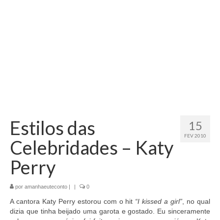
Estilos das
15
FEV 2010
Celebridades – Katy
Perry
por
amanhaeuteconto
|
|
0
A cantora Katy Perry estorou com o hit
“I kissed a girl”
, no qual
dizia que tinha beijado uma garota e gostado. Eu sinceramente