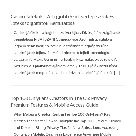
Casino Játékok – A Legjobb Szoftverfejlesztők És
Játékszolgáltatók Bemutatása
Casino játékok – a legjobb szoftverfejlesztők és játékszolgáltatók
bemutatása ▶️ JÁTSZANI Содержимое Azonnali útmutató a
legnevesebb kaszinó játék fejlesztőkhöz A legnépszerűbb
kaszinó játék fejlesztők Miért érdemes a fejlett technológiát
választani? Maxis Gaming – a házbank szimulációk vezetője A
SoftTech 2.0 platformot ajánlom, amely 1 500+ játék közül kínál
kaszinó játék megoldásokat, beleértve a kaszinóó játékok és […]
Top 100 OnlyFans Creators In The US: Privacy,
Premium Features & Mobile Access Guide
What Makes a Creator Rank in the Top 100 OnlyFans? Key
Metrics That Matter How to Navigate the Top 100 List with Privacy
and Discreet Billing Privacy Tips for New Subscribers Accessing
Content on Mobile: Seamless Experience Anywhere Mobile