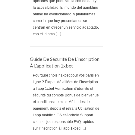
opciones que priorizan la comodidad y
la accesibilidad. El mundo del gambling
online ha evolucionado, y plataformas
como la que hoy presentamos se
centran en ofrecer un servicio adaptado,
con el idioma […]
Guide De Sécurité De L’inscription
À L’application 1xbet
Pourquoi choisir 1xbet pour vos paris en
ligne ? Étapes détaillées de l’inscription
à l’app 1xbet Vérification d’identité et
sécurité du compte Bonus de bienvenue
et conditions de mise Méthodes de
paiement, dépôts et retraits Utilisation de
l’app mobile : iOS et Android Support
client et jeu responsable FAQ rapides
sur l’inscription à l’app 1xbet […]