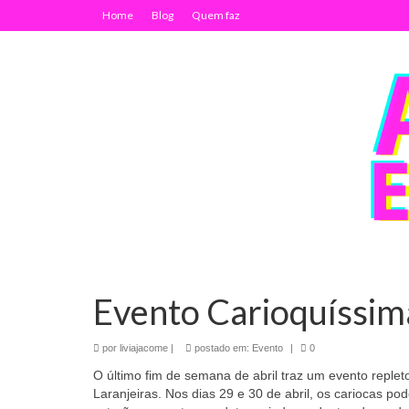
Home
Blog
Quem faz
Evento Carioquíssim
por
liviajacome
|
postado em:
Evento
|
0
O último fim de semana de abril traz um evento replet
Laranjeiras. Nos dias 29 e 30 de abril, os cariocas p