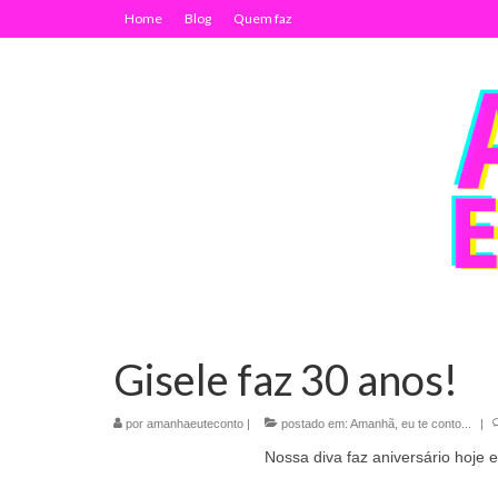
Home
Blog
Quem faz
Gisele faz 30 anos!
por
amanhaeuteconto
|
postado em:
Amanhã, eu te conto...
|
Nossa diva faz aniversário hoje 