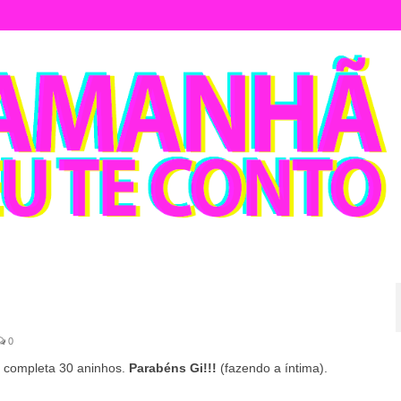
0
e completa 30 aninhos.
Parabéns Gi!!!
(fazendo a íntima).