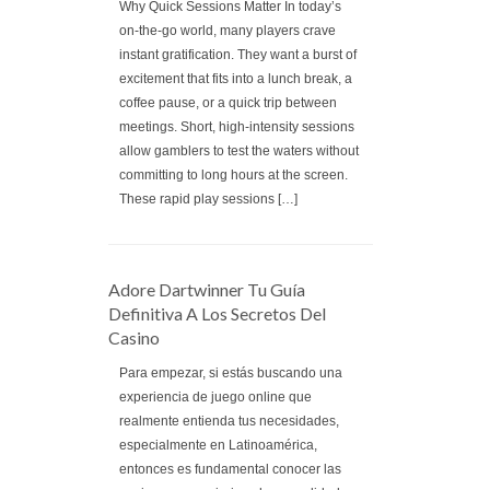
Why Quick Sessions Matter In today’s
on‑the‑go world, many players crave
instant gratification. They want a burst of
excitement that fits into a lunch break, a
coffee pause, or a quick trip between
meetings. Short, high‑intensity sessions
allow gamblers to test the waters without
committing to long hours at the screen.
These rapid play sessions […]
Adore Dartwinner Tu Guía
Definitiva A Los Secretos Del
Casino
Para empezar, si estás buscando una
experiencia de juego online que
realmente entienda tus necesidades,
especialmente en Latinoamérica,
entonces es fundamental conocer las