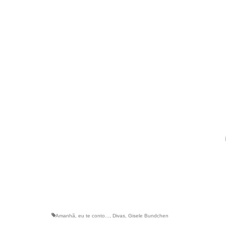
Amanhã, eu te conto...
,
Divas
,
Gisele Bundchen