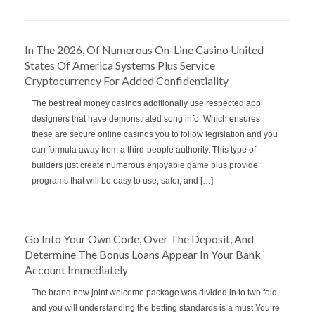
In The 2026, Of Numerous On-Line Casino United
States Of America Systems Plus Service
Cryptocurrency For Added Confidentiality
The best real money casinos additionally use respected app
designers that have demonstrated song info. Which ensures
these are secure online casinos you to follow legislation and you
can formula away from a third-people authority. This type of
builders just create numerous enjoyable game plus provide
programs that will be easy to use, safer, and […]
Go Into Your Own Code, Over The Deposit, And
Determine The Bonus Loans Appear In Your Bank
Account Immediately
The brand new joint welcome package was divided in to two fold,
and you will understanding the betting standards is a must You’re