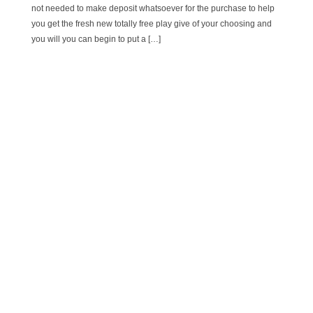
not needed to make deposit whatsoever for the purchase to help
you get the fresh new totally free play give of your choosing and
you will you can begin to put a […]