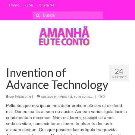
Home
Blog
Quem faz
Buscar
por:
Invention of
24
MAR 2015
Advance Technology
por
liviajacome
|
postado em:
Amanhã, eu te conto...
|
0
Pellentesque nec ipsum nec dolor pretium ultrices et eleifend
nisl. Donec mattis at sem eu auctor. Aenean varius ligula lacinia
condimentum maximus. Nam est lorem, suscipit sit amet
sodales vitae, consectetur ac libero. In pharetra lectus in
aliquam congue. Quisque posuere luctus ligula eu gravida.