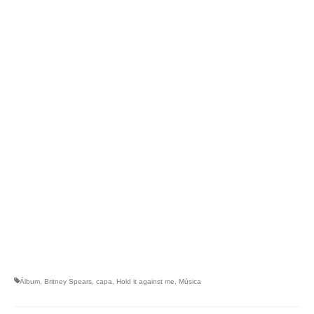
Álbum
,
Britney Spears
,
capa
,
Hold it against me
,
Música