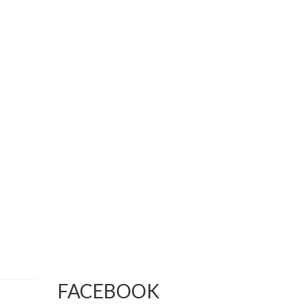
FACEBOOK