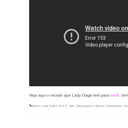
Veja aqui o recado que Lady Gaga tem para
você
. (em
Batom
,
Lady GaGa
,
M.A.C.
,
Mac
,
Maquiagem e Beleza
,
Publicidade
,
Viv