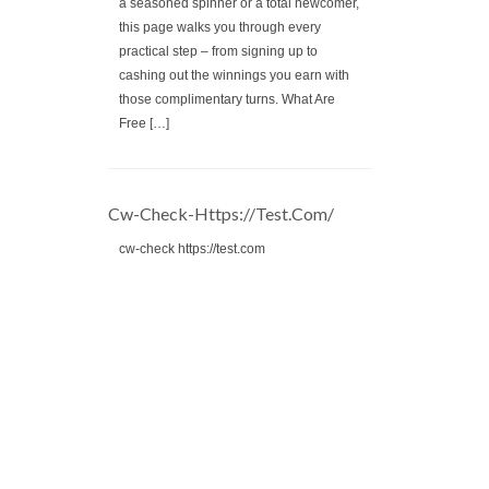
a seasoned spinner or a total newcomer,
this page walks you through every
practical step – from signing up to
cashing out the winnings you earn with
those complimentary turns. What Are
Free […]
Cw-Check-Https://test.com/
cw-check https://test.com