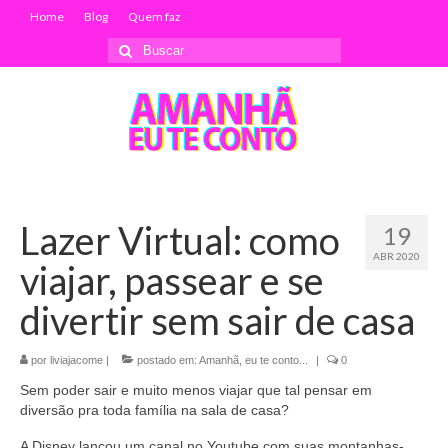
Home
Blog
Quem faz
Buscar
por:
Lazer Virtual: como
19
ABR 2020
viajar, passear e se
divertir sem sair de casa
por
liviajacome
|
postado em:
Amanhã, eu te conto...
|
0
Sem poder sair e muito menos viajar que tal pensar em
diversão pra toda família na sala de casa?
A Disney lançou um canal no Youtube com suas montanhas-