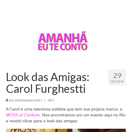
Look das Amigas:
29
DEZ 2010
Carol Furghestti
por
amanhaeuteconto
|
|
0
A Carol é uma talentosa estilista que tem sua própria marca: a
MOSS of Coolture
. Nos encontramos em um evento aqui no Rio
e resolvi clicar para o look das amigas: