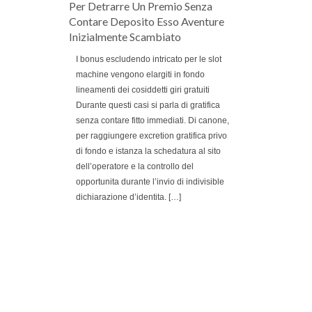
Per Detrarre Un Premio Senza
Contare Deposito Esso Aventure
Inizialmente Scambiato
I bonus escludendo intricato per le slot
machine vengono elargiti in fondo
lineamenti dei cosiddetti giri gratuiti
Durante questi casi si parla di gratifica
senza contare fitto immediati. Di canone,
per raggiungere excretion gratifica privo
di fondo e istanza la schedatura al sito
dell’operatore e la controllo del
opportunita durante l’invio di indivisible
dichiarazione d’identita. […]