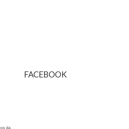
FACEBOOK
eos da