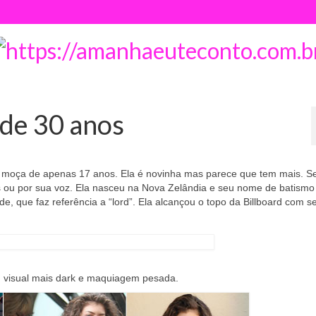
 de 30 anos
a moça de apenas 17 anos. Ela é novinha mas parece que tem mais. Se
 ou por sua voz. Ela nasceu na Nova Zelândia e seu nome de batismo 
, que faz referência a “lord”. Ela alcançou o topo da Billboard com se
m visual mais dark e maquiagem pesada.