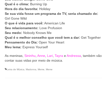
Qual é o clima:
Burning Up
Hora do dia favorita:
Holiday
Se sua vida fosse um programa de TV, seria chamado de:
Girl Gone Wild
O que é vida para você:
American Life
Seu relacionamento:
Love Profusion
Seu medo:
Nobody Knows Me
Qual é o melhor conselho que você tem a dar:
Get Together
Pensamento do Dia:
Open Your Heart
Meu lema:
Express Yourself
As meninas,
Sininhu
,
Anne
,
Lari
,
Tayra
e
Andressa
, também vão
contar suas vidas por meio de música.
Letra de Música
,
Madonna
,
Meme
,
Meme