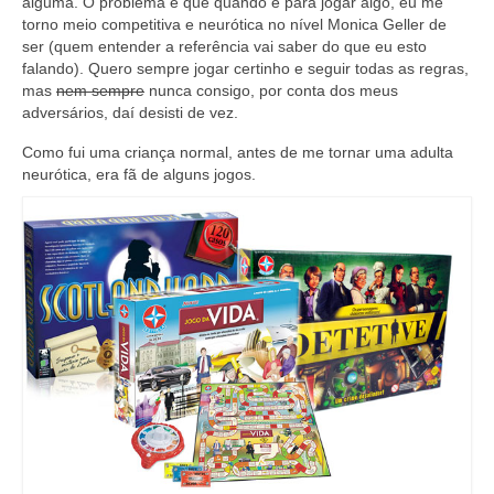
alguma. O problema é que quando é para jogar algo, eu me
torno meio competitiva e neurótica no nível Monica Geller de
ser (quem entender a referência vai saber do que eu esto
falando). Quero sempre jogar certinho e seguir todas as regras,
mas
nem sempre
nunca consigo, por conta dos meus
adversários, daí desisti de vez.
Como fui uma criança normal, antes de me tornar uma adulta
neurótica, era fã de alguns jogos.