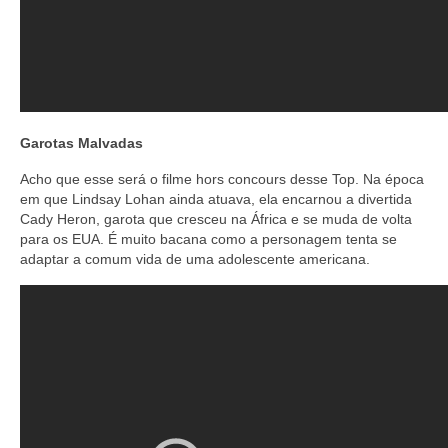
Garotas Malvadas
Acho que esse será o filme hors concours desse Top. Na época
em que Lindsay Lohan ainda atuava, ela encarnou a divertida
Cady Heron, garota que cresceu na África e se muda de volta
para os EUA. É muito bacana como a personagem tenta se
adaptar a comum vida de uma adolescente americana.