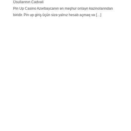
Üsullarının Cədvəli
Pin Up Casino Azərbaycanın ən məşhur onlayn kazinolarından
biridir. Pin up giriş üçün sizə yalnız hesab açmaq və […]