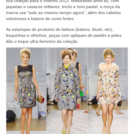
sua coleção para o Inverno 2013. Misturando anos 60, com
jaquetas e casacos militares, tricôs e tons pastel, a moça da
marca usa “tudo ao mesmo tempo agora”, além dos cabelos
volumosos e batons de cores fortes.
As estampas de produtos de beleza (batons, blush, etc),
boquinhas e olhinhos, peças com apliques de paetês e peles
dão o toque ultra feminino da coleção.