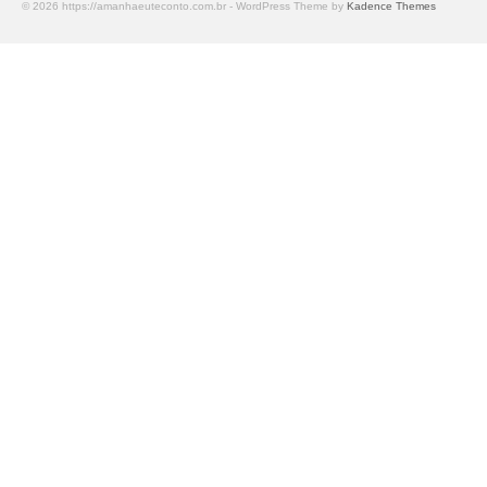
© 2026 https://amanhaeuteconto.com.br - WordPress Theme by
Kadence Themes