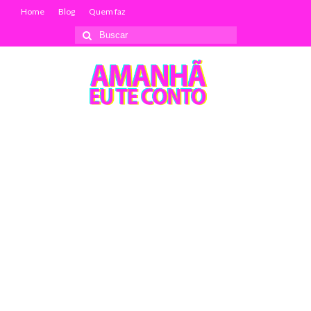
Home
Blog
Quem faz
Buscar
por: