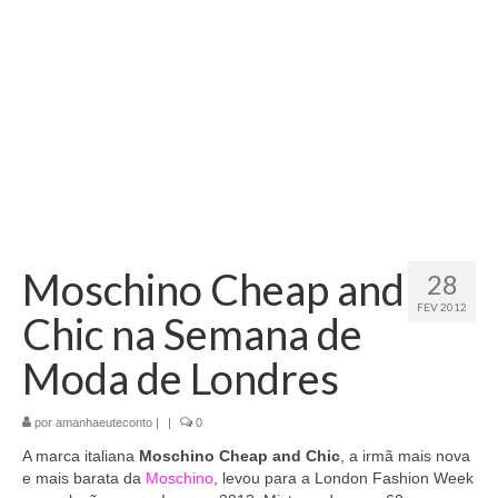
Moschino Cheap and
28
FEV 2012
Chic na Semana de
Moda de Londres
por
amanhaeuteconto
|
|
0
A marca italiana
Moschino Cheap and Chic
, a irmã mais nova
e mais barata da
Moschino
, levou para a London Fashion Week