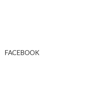
FACEBOOK