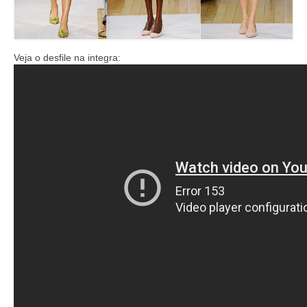
Veja o desfile na integra: