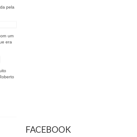
ada pela
 com um
que era
ito
Roberto
FACEBOOK