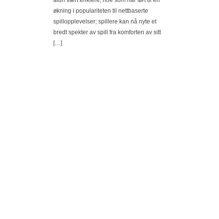
økning i populariteten til nettbaserte
spillopplevelser; spillere kan nå nyte et
bredt spekter av spill fra komforten av sitt
[…]