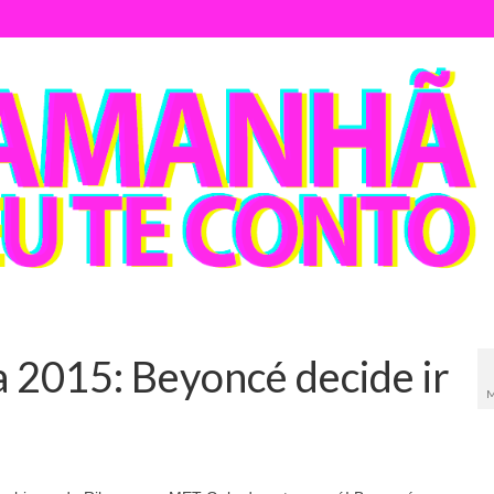
 2015: Beyoncé decide ir
M