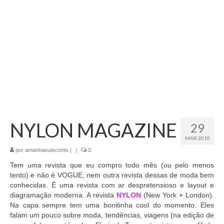
NYLON MAGAZINE
29
MAR 2010
por
amanhaeuteconto
|
|
0
Tem uma revista que eu compro todo mês (ou pelo menos
tento) e não é VOGUE, nem outra revista dessas de moda bem
conhecidas. É uma revista com ar despretensioso e layout e
diagramação moderna. A revista
NYLON
(New York + London).
Na capa sempre tem uma bonitinha cool do momento. Eles
falam um pouco sobre moda, tendências, viagens (na edição de