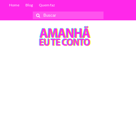
Home
Blog
Quem faz
Buscar
por: