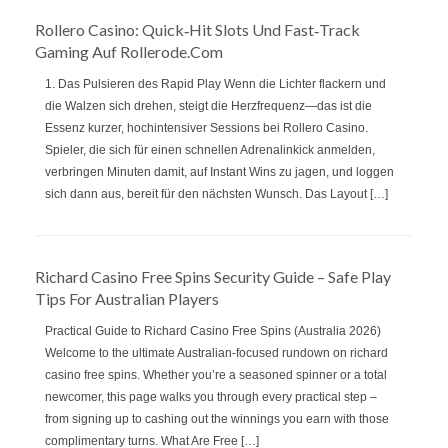
Rollero Casino: Quick‑Hit Slots Und Fast‑Track
Gaming Auf Rollerode.com
1. Das Pulsieren des Rapid Play Wenn die Lichter flackern und
die Walzen sich drehen, steigt die Herzfrequenz—das ist die
Essenz kurzer, hochintensiver Sessions bei Rollero Casino.
Spieler, die sich für einen schnellen Adrenalinkick anmelden,
verbringen Minuten damit, auf Instant Wins zu jagen, und loggen
sich dann aus, bereit für den nächsten Wunsch. Das Layout […]
Richard Casino Free Spins Security Guide – Safe Play
Tips For Australian Players
Practical Guide to Richard Casino Free Spins (Australia 2026)
Welcome to the ultimate Australian‑focused rundown on richard
casino free spins. Whether you’re a seasoned spinner or a total
newcomer, this page walks you through every practical step –
from signing up to cashing out the winnings you earn with those
complimentary turns. What Are Free […]