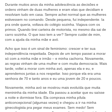
Durante muitos anos da minha adolescência as decisões e
ordens vinham de duas mulheres e eram elas que decidiam e
resolviam tudo em casa. Sempre achei normal que as mulheres
estivessem no comando. Desde pequena, fui independente. Ia
pra onde queria, voltava do colégio sozinha. Viajava com os
primos. Quando tirei carteira de motorista, no mesmo dia sai de
carro sozinha. O que isso tem a ver? Sempre cuidei de mim,
com a ajuda da minha mãe e avó.
Acho que isso é um sinal de feminismo: crescer e ter sua
independência respeitada. Depois de um tempo passei a morar
só com a minha mãe e irmão – e minha cachorra. Novamente,
as regras vinham de uma mulher e com muita democracia. Mais
tarde, voltei a morar com minha avó, apenas ela e eu, e
aprendemos juntas a nos respeitar. Isso porque ela era uma
senhora de 70 e tanto anos e eu uma jovem de 20 e poucos.
Novamente, minha avó se mostrou mais evoluída que muita
menininha da minha idade. Ela passou a aceitar que eu saísse
a noite e dormisse fora. Ela comprava minha pílula
anticoncepcional (algumas vezes) e chegou a ir na minha
ginecologista pra pegar meus exames. Sem medo! Sem