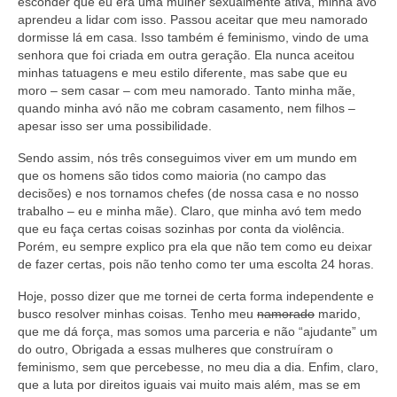
esconder que eu era uma mulher sexualmente ativa, minha avó
aprendeu a lidar com isso. Passou aceitar que meu namorado
dormisse lá em casa. Isso também é feminismo, vindo de uma
senhora que foi criada em outra geração. Ela nunca aceitou
minhas tatuagens e meu estilo diferente, mas sabe que eu
moro – sem casar – com meu namorado. Tanto minha mãe,
quando minha avó não me cobram casamento, nem filhos –
apesar isso ser uma possibilidade.
Sendo assim, nós três conseguimos viver em um mundo em
que os homens são tidos como maioria (no campo das
decisões) e nos tornamos chefes (de nossa casa e no nosso
trabalho – eu e minha mãe). Claro, que minha avó tem medo
que eu faça certas coisas sozinhas por conta da violência.
Porém, eu sempre explico pra ela que não tem como eu deixar
de fazer certas, pois não tenho como ter uma escolta 24 horas.
Hoje, posso dizer que me tornei de certa forma independente e
busco resolver minhas coisas. Tenho meu
namorado
marido,
que me dá força, mas somos uma parceria e não “ajudante” um
do outro, Obrigada a essas mulheres que construíram o
feminismo, sem que percebesse, no meu dia a dia. Enfim, claro,
que a luta por direitos iguais vai muito mais além, mas se em