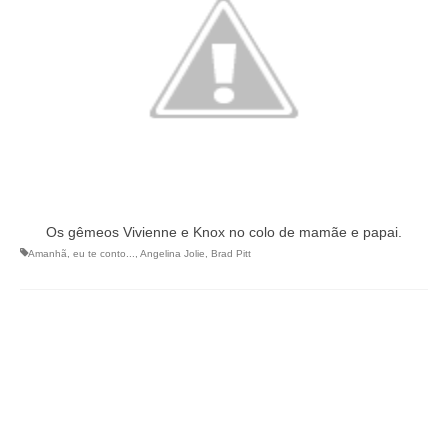
Os gêmeos Vivienne e Knox no colo de mamãe e papai.
Amanhã, eu te conto...
,
Angelina Jolie
,
Brad Pitt