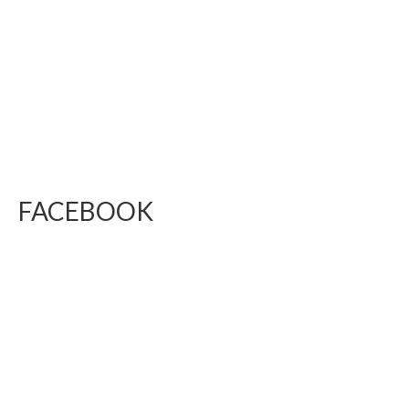
FACEBOOK