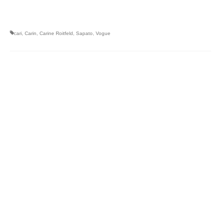
cari
,
Carin
,
Carine Roitfeld
,
Sapato
,
Vogue