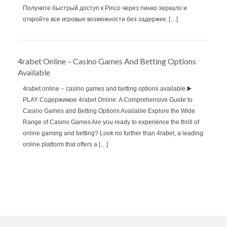
Получите быстрый доступ к Pinco через пинко зеркало и
откройте все игровые возможности без задержек. […]
4rabet Online – Casino Games And Betting Options
Available
4rabet online – casino games and betting options available ▶️
PLAY Содержимое 4rabet Online: A Comprehensive Guide to
Casino Games and Betting Options Available Explore the Wide
Range of Casino Games Are you ready to experience the thrill of
online gaming and betting? Look no further than 4rabet, a leading
online platform that offers a […]