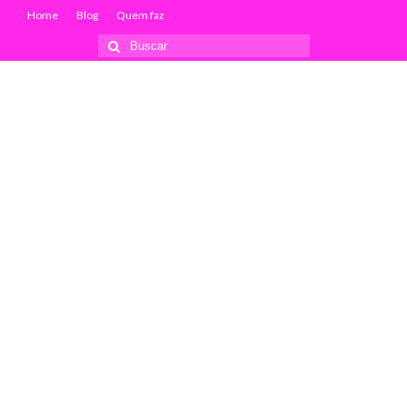
Home
Blog
Quem faz
Buscar
por: