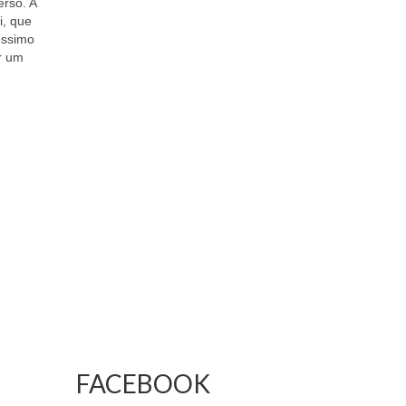
rso. A
i, que
éssimo
er um
FACEBOOK