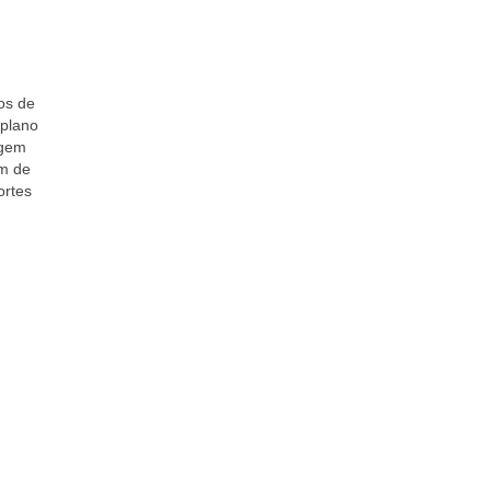
os de
 plano
agem
am de
ortes