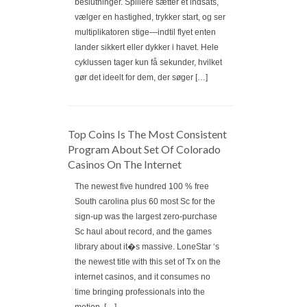
beslutninger. Spillere sætter et indsats,
vælger en hastighed, trykker start, og ser
multiplikatoren stige—indtil flyet enten
lander sikkert eller dykker i havet. Hele
cyklussen tager kun få sekunder, hvilket
gør det ideelt for dem, der søger […]
Top Coins Is The Most Consistent
Program About Set Of Colorado
Casinos On The Internet
The newest five hundred 100 % free
South carolina plus 60 most Sc for the
sign-up was the largest zero-purchase
Sc haul about record, and the games
library about it�s massive. LoneStar ‘s
the newest title with this set of Tx on the
internet casinos, and it consumes no
time bringing professionals into the
motion. […]