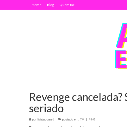
Home
Blog
Quem faz
Revenge cancelada? S
seriado
por
liviajacome
|
postado em:
TV
|
0