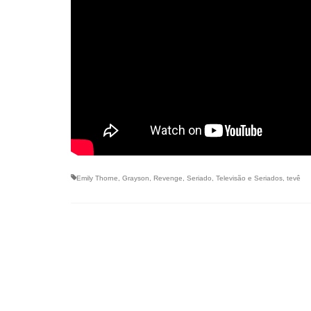
Emily Thorne
,
Grayson
,
Revenge
,
Seriado
,
Televisão e Seriados
,
tevê