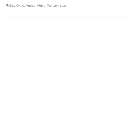
Miley Cyrus
,
Música
,
Vídeo
,
We can’t stop