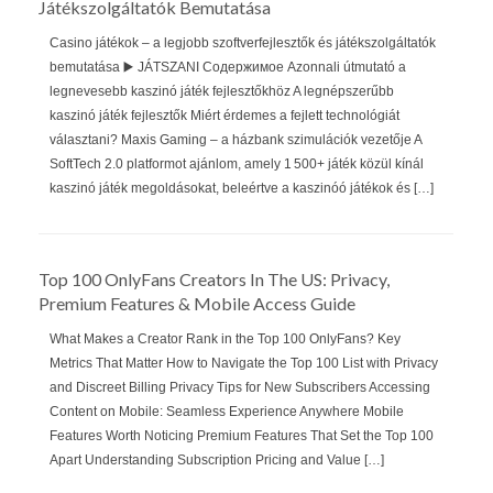
Játékszolgáltatók Bemutatása
Casino játékok – a legjobb szoftverfejlesztők és játékszolgáltatók
bemutatása ▶️ JÁTSZANI Содержимое Azonnali útmutató a
legnevesebb kaszinó játék fejlesztőkhöz A legnépszerűbb
kaszinó játék fejlesztők Miért érdemes a fejlett technológiát
választani? Maxis Gaming – a házbank szimulációk vezetője A
SoftTech 2.0 platformot ajánlom, amely 1 500+ játék közül kínál
kaszinó játék megoldásokat, beleértve a kaszinóó játékok és […]
Top 100 OnlyFans Creators In The US: Privacy,
Premium Features & Mobile Access Guide
What Makes a Creator Rank in the Top 100 OnlyFans? Key
Metrics That Matter How to Navigate the Top 100 List with Privacy
and Discreet Billing Privacy Tips for New Subscribers Accessing
Content on Mobile: Seamless Experience Anywhere Mobile
Features Worth Noticing Premium Features That Set the Top 100
Apart Understanding Subscription Pricing and Value […]