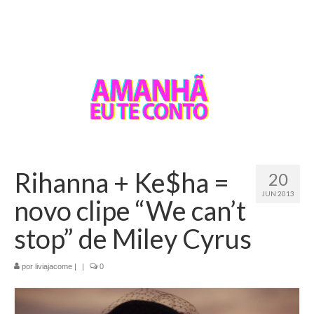
Rihanna + Ke$ha =
20
JUN 2013
novo clipe “We can’t
stop” de Miley Cyrus
por
liviajacome
|
|
0