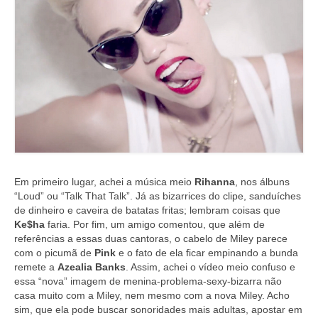
Em primeiro lugar, achei a música meio
Rihanna
, nos álbuns
“Loud” ou “Talk That Talk”. Já as bizarrices do clipe, sanduíches
de dinheiro e caveira de batatas fritas; lembram coisas que
Ke$ha
faria. Por fim, um amigo comentou, que além de
referências a essas duas cantoras, o cabelo de Miley parece
com o picumã de
Pink
e o fato de ela ficar empinando a bunda
remete a
Azealia Banks
. Assim, achei o vídeo meio confuso e
essa “nova” imagem de menina-problema-sexy-bizarra não
casa muito com a Miley, nem mesmo com a nova Miley. Acho
sim, que ela pode buscar sonoridades mais adultas, apostar em