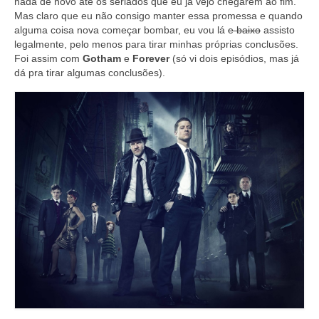
nada de novo até os seriados que eu já vejo chegarem ao fim.
Mas claro que eu não consigo manter essa promessa e quando
alguma coisa nova começar bombar, eu vou lá
e baixo
assisto
legalmente, pelo menos para tirar minhas próprias conclusões.
Foi assim com
Gotham
e
Forever
(só vi dois episódios, mas já
dá pra tirar algumas conclusões).