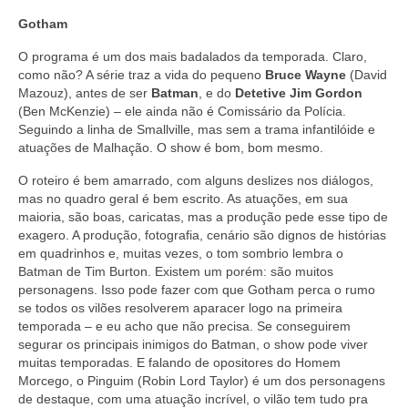
Gotham
O programa é um dos mais badalados da temporada. Claro,
como não? A série traz a vida do pequeno
Bruce Wayne
(David
Mazouz), antes de ser
Batman
, e do
Detetive Jim Gordon
(Ben McKenzie) – ele ainda não é Comissário da Polícia.
Seguindo a linha de Smallville, mas sem a trama infantilóide e
atuações de Malhação. O show é bom, bom mesmo.
O roteiro é bem amarrado, com alguns deslizes nos diálogos,
mas no quadro geral é bem escrito. As atuações, em sua
maioria, são boas, caricatas, mas a produção pede esse tipo de
exagero. A produção, fotografia, cenário são dignos de histórias
em quadrinhos e, muitas vezes, o tom sombrio lembra o
Batman de Tim Burton. Existem um porém: são muitos
personagens. Isso pode fazer com que Gotham perca o rumo
se todos os vilões resolverem aparacer logo na primeira
temporada – e eu acho que não precisa. Se conseguirem
segurar os principais inimigos do Batman, o show pode viver
muitas temporadas. E falando de opositores do Homem
Morcego, o Pinguim (Robin Lord Taylor) é um dos personagens
de destaque, com uma atuação incrível, o vilão tem tudo pra