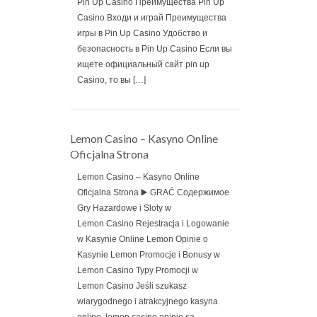
Pin Up Casino Преимущества Pin Up
Casino Входи и играй Преимущества
игры в Pin Up Casino Удобство и
безопасность в Pin Up Casino Если вы
ищете официальный сайт pin up
Casino, то вы […]
Lemon Casino – Kasyno Online
Oficjalna Strona
Lemon Casino – Kasyno Online
Oficjalna Strona ▶️ GRAĆ Содержимое
Gry Hazardowe i Sloty w
Lemon Casino Rejestracja i Logowanie
w Kasynie Online Lemon Opinie o
Kasynie Lemon Promocje i Bonusy w
Lemon Casino Typy Promocji w
Lemon Casino Jeśli szukasz
wiarygodnego i atrakcyjnego kasyna
online, lemon casino opinie są