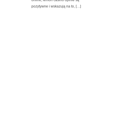
pozytywne i wskazują na to, […]