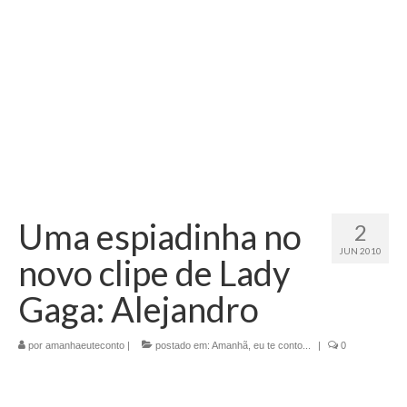
Uma espiadinha no
2
JUN 2010
novo clipe de Lady
Gaga: Alejandro
por
amanhaeuteconto
|
postado em:
Amanhã, eu te conto...
|
0