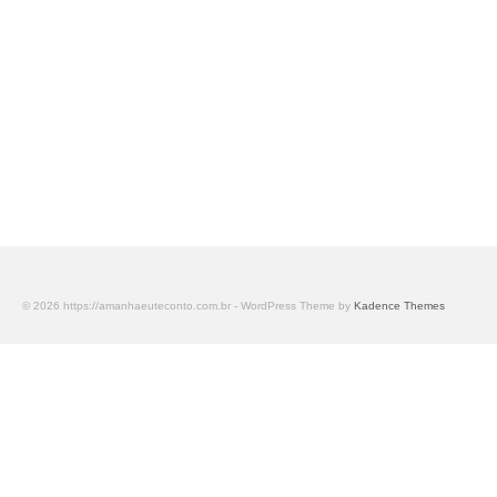
© 2026 https://amanhaeuteconto.com.br - WordPress Theme by
Kadence Themes