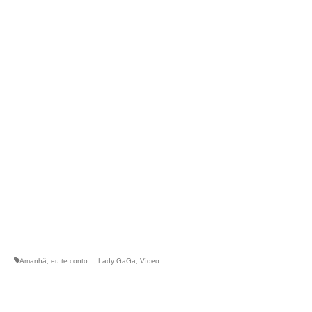
Amanhã, eu te conto...
,
Lady GaGa
,
Vídeo