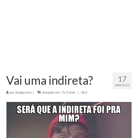
Vai uma indireta?
17
ABR 2015
por
liviajacome
|
postado em:
Te Conto
|
0