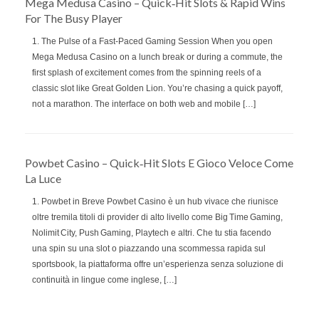
Mega Medusa Casino – Quick‑Hit Slots & Rapid Wins
For The Busy Player
1. The Pulse of a Fast‑Paced Gaming Session When you open
Mega Medusa Casino on a lunch break or during a commute, the
first splash of excitement comes from the spinning reels of a
classic slot like Great Golden Lion. You’re chasing a quick payoff,
not a marathon. The interface on both web and mobile […]
Powbet Casino – Quick‑Hit Slots E Gioco Veloce Come
La Luce
1. Powbet in Breve Powbet Casino è un hub vivace che riunisce
oltre tremila titoli di provider di alto livello come Big Time Gaming,
Nolimit City, Push Gaming, Playtech e altri. Che tu stia facendo
una spin su una slot o piazzando una scommessa rapida sul
sportsbook, la piattaforma offre un’esperienza senza soluzione di
continuità in lingue come inglese, […]