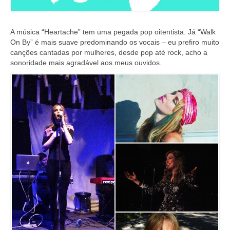
A música “Heartache” tem uma pegada pop oitentista. Já “Walk
On By” é mais suave predominando os vocais – eu prefiro muito
canções cantadas por mulheres, desde pop até rock, acho a
sonoridade mais agradável aos meus ouvidos.