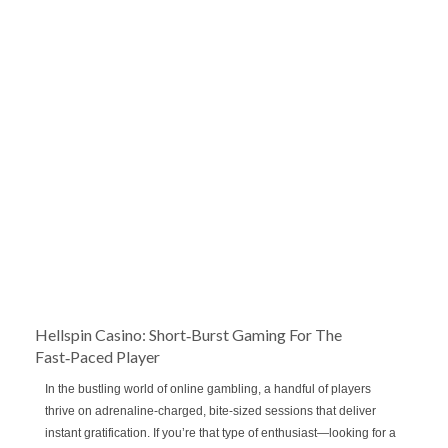
Hellspin Casino: Short‑Burst Gaming For The
Fast‑Paced Player
In the bustling world of online gambling, a handful of players
thrive on adrenaline‑charged, bite‑sized sessions that deliver
instant gratification. If you’re that type of enthusiast—looking for a