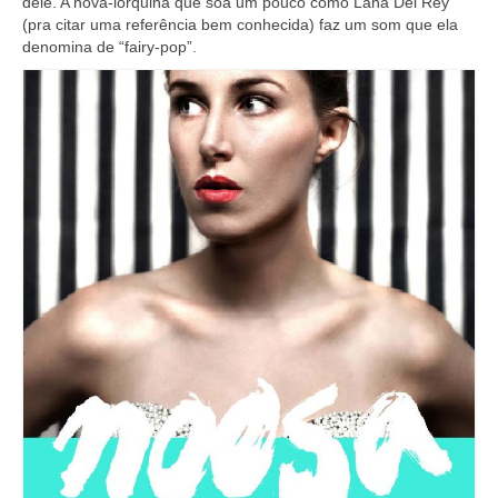
dele. A nova-iorquina que soa um pouco como Lana Del Rey
(pra citar uma referência bem conhecida) faz um som que ela
denomina de “fairy-pop”.