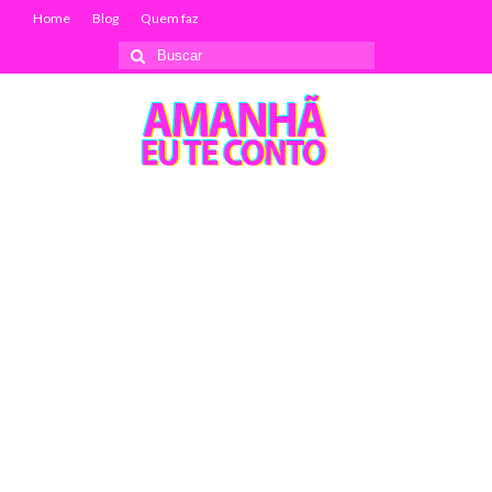
Home
Blog
Quem faz
Buscar
por: