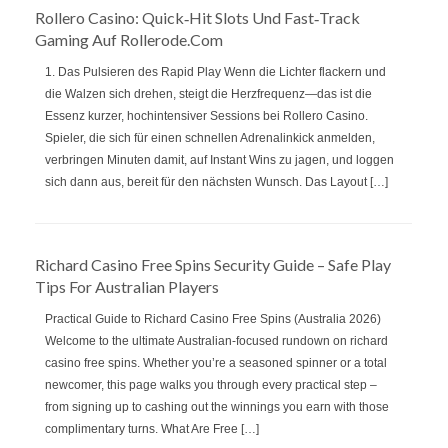
Rollero Casino: Quick‑Hit Slots Und Fast‑Track
Gaming Auf Rollerode.com
1. Das Pulsieren des Rapid Play Wenn die Lichter flackern und
die Walzen sich drehen, steigt die Herzfrequenz—das ist die
Essenz kurzer, hochintensiver Sessions bei Rollero Casino.
Spieler, die sich für einen schnellen Adrenalinkick anmelden,
verbringen Minuten damit, auf Instant Wins zu jagen, und loggen
sich dann aus, bereit für den nächsten Wunsch. Das Layout […]
Richard Casino Free Spins Security Guide – Safe Play
Tips For Australian Players
Practical Guide to Richard Casino Free Spins (Australia 2026)
Welcome to the ultimate Australian‑focused rundown on richard
casino free spins. Whether you’re a seasoned spinner or a total
newcomer, this page walks you through every practical step –
from signing up to cashing out the winnings you earn with those
complimentary turns. What Are Free […]