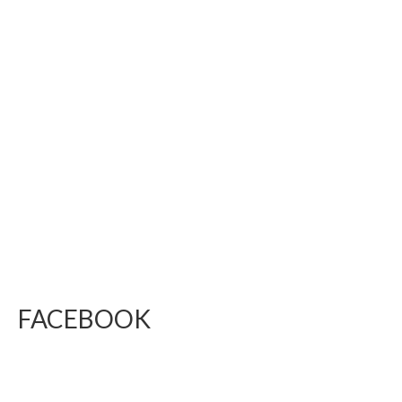
FACEBOOK