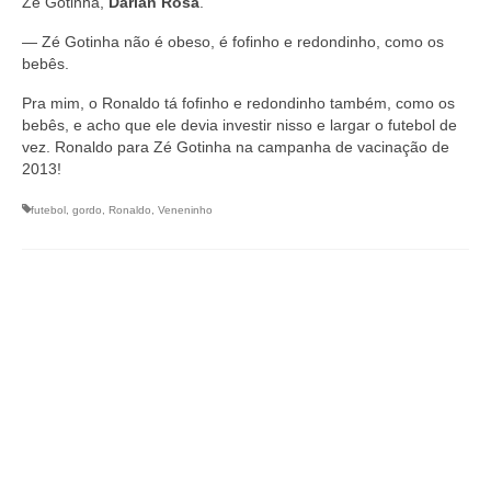
Zé Gotinha,
Darlan Rosa
.
— Zé Gotinha não é obeso, é fofinho e redondinho, como os
bebês.
Pra mim, o Ronaldo tá fofinho e redondinho também, como os
bebês, e acho que ele devia investir nisso e largar o futebol de
vez. Ronaldo para Zé Gotinha na campanha de vacinação de
2013!
futebol
,
gordo
,
Ronaldo
,
Veneninho