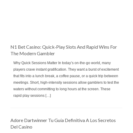
N1 Bet Casino: Quick‑Play Slots And Rapid Wins For
The Modern Gambler
Why Quick Sessions Matter In today’s on‑the‑go world, many
players crave instant gratification. They want a burst of excitement
that fits into a lunch break, a coffee pause, or a quick trip between
meetings. Short, high‑intensity sessions allow gamblers to test the
waters without committing to long hours at the screen. These
rapid play sessions […]
Adore Dartwinner Tu Guía Definitiva A Los Secretos
Del Casino