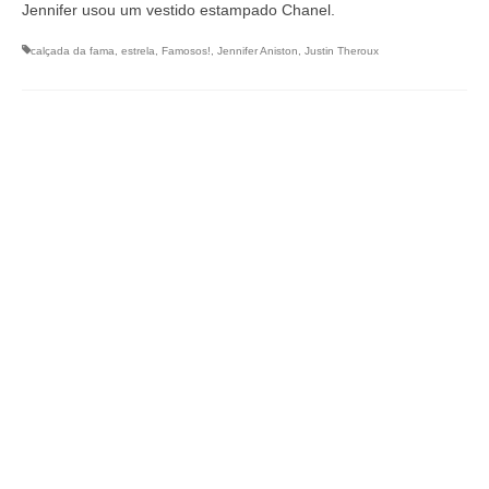
Jennifer usou um vestido estampado Chanel.
calçada da fama
,
estrela
,
Famosos!
,
Jennifer Aniston
,
Justin Theroux