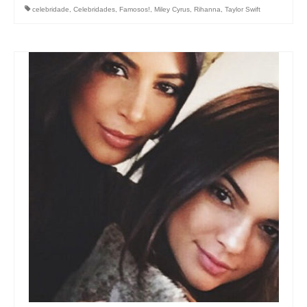
celebridade
,
Celebridades
,
Famosos!
,
Miley Cyrus
,
Rihanna
,
Taylor Swift