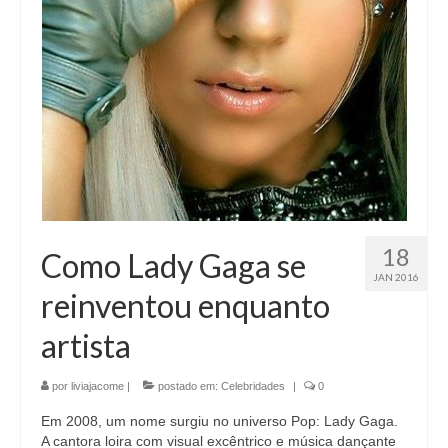
18
Como Lady Gaga se
JAN 2016
reinventou enquanto
artista
por
liviajacome
|
postado em:
Celebridades
|
0
Em 2008, um nome surgiu no universo Pop: Lady Gaga.
A cantora loira com visual excêntrico e música dançante