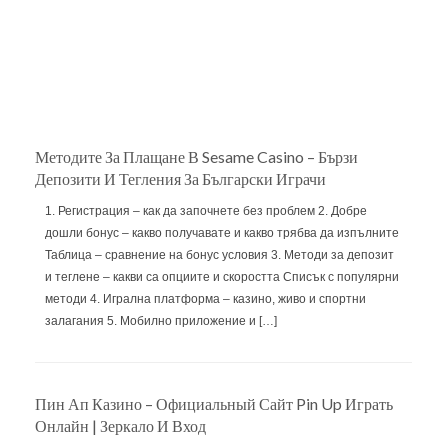
Методите За Плащане В Sesame Casino – Бързи
Депозити И Тегления За Български Играчи
1. Регистрация – как да започнете без проблем 2. Добре
дошли бонус – какво получавате и какво трябва да изпълните
Таблица – сравнение на бонус условия 3. Методи за депозит
и теглене – какви са опциите и скоростта Списък с популярни
методи 4. Игрална платформа – казино, живо и спортни
залагания 5. Мобилно приложение и […]
Пин Ап Казино – Официальный Сайт Pin Up Играть
Онлайн | Зеркало И Вход