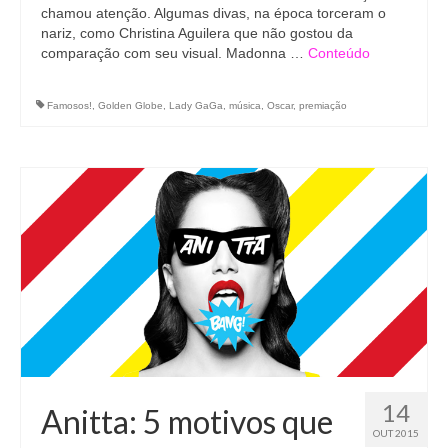
chamou atenção. Algumas divas, na época torceram o
nariz, como Christina Aguilera que não gostou da
comparação com seu visual. Madonna …
Conteúdo
Famosos!
,
Golden Globe
,
Lady GaGa
,
música
,
Oscar
,
premiação
14
Anitta: 5 motivos que
OUT 2015