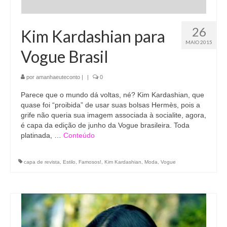
26
Kim Kardashian para
MAIO 2015
Vogue Brasil
por
amanhaeuteconto
|
|
0
Parece que o mundo dá voltas, né? Kim Kardashian, que
quase foi “proibida” de usar suas bolsas Hermès, pois a
grife não queria sua imagem associada à socialite, agora,
é capa da edição de junho da Vogue brasileira. Toda
platinada, …
Conteúdo
capa de revista
,
Estilo
,
Famosos!
,
Kim Kardashian
,
Moda
,
Vogue