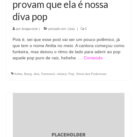
provam que ela é nossa
diva pop
por
liviajacome
|
postado em:
Lista
|
0
Pois é, sei que esse post vai ser um pouco polêmico, já
que tem o nome Anitta no meio. A cantora começou como
funkeira, mas deixou o ritmo de lado para aderir ao pop
aquele pop puro de raiz, hehehe. …
Conteúdo
Anitta
,
Bang
,
diva
,
Famosos!
,
música
,
Pop
,
Show das Poderosas