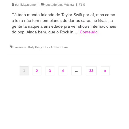
por
liviajacome
|
postado em:
Música
|
0
Tá todo mundo falando de Taylor Swift por aí, mas como
a loira não tem nem planos de dar as caras no Brasil, a
gente tá naquela ansiedade pra ver shows internacionais
do pop. Ainda bem, que o Rock in …
Conteúdo
Famosos!
,
Katy Perry
,
Rock In Rio
,
Show
Paginação
1
2
3
4
…
33
»
de
posts