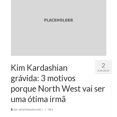
2
Kim Kardashian
JUN 2015
grávida: 3 motivos
porque North West vai ser
uma ótima irmã
por
amanhaeuteconto
|
|
0