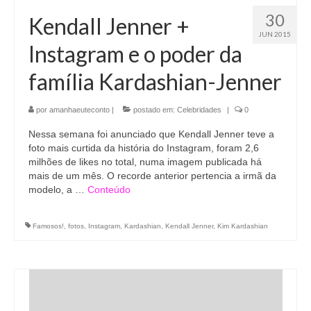
30
Kendall Jenner +
JUN 2015
Instagram e o poder da
família Kardashian-Jenner
por
amanhaeuteconto
|
postado em:
Celebridades
|
0
Nessa semana foi anunciado que Kendall Jenner teve a
foto mais curtida da história do Instagram, foram 2,6
milhões de likes no total, numa imagem publicada há
mais de um mês. O recorde anterior pertencia a irmã da
modelo, a …
Conteúdo
Famosos!
,
fotos
,
Instagram
,
Kardashian
,
Kendall Jenner
,
Kim Kardashian