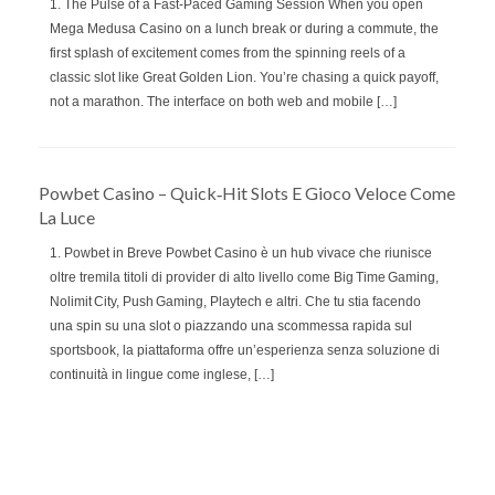
1. The Pulse of a Fast‑Paced Gaming Session When you open
Mega Medusa Casino on a lunch break or during a commute, the
first splash of excitement comes from the spinning reels of a
classic slot like Great Golden Lion. You’re chasing a quick payoff,
not a marathon. The interface on both web and mobile […]
Powbet Casino – Quick‑Hit Slots E Gioco Veloce Come
La Luce
1. Powbet in Breve Powbet Casino è un hub vivace che riunisce
oltre tremila titoli di provider di alto livello come Big Time Gaming,
Nolimit City, Push Gaming, Playtech e altri. Che tu stia facendo
una spin su una slot o piazzando una scommessa rapida sul
sportsbook, la piattaforma offre un’esperienza senza soluzione di
continuità in lingue come inglese, […]