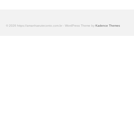
© 2026 https://amanhaeuteconto.com.br - WordPress Theme by
Kadence Themes