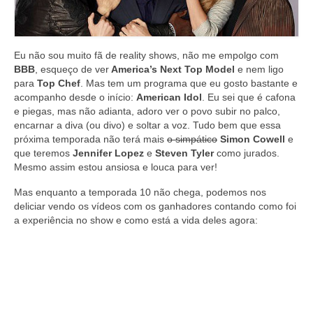
Eu não sou muito fã de reality shows, não me empolgo com
BBB
, esqueço de ver
America’s Next Top Model
e nem ligo
para
Top Chef
. Mas tem um programa que eu gosto bastante e
acompanho desde o início:
American Idol
. Eu sei que é cafona
e piegas, mas não adianta, adoro ver o povo subir no palco,
encarnar a diva (ou divo) e soltar a voz. Tudo bem que essa
próxima temporada não terá mais
o simpático
Simon Cowell
e
que teremos
Jennifer Lopez
e
Steven Tyler
como jurados.
Mesmo assim estou ansiosa e louca para ver!
Mas enquanto a temporada 10 não chega, podemos nos
deliciar vendo os vídeos com os ganhadores contando como foi
a experiência no show e como está a vida deles agora: