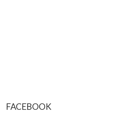
FACEBOOK