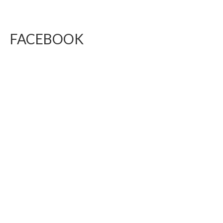
FACEBOOK