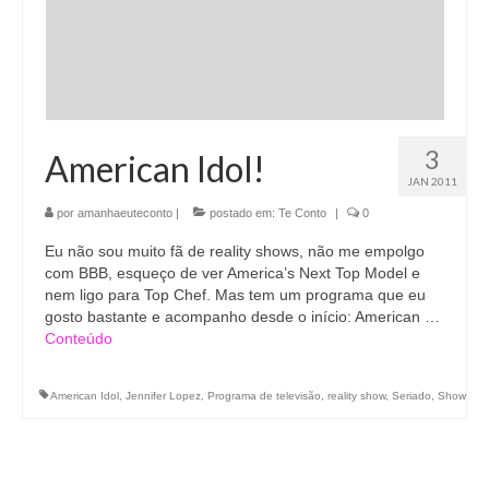
3
American Idol!
JAN 2011
por
amanhaeuteconto
|
postado em:
Te Conto
|
0
Eu não sou muito fã de reality shows, não me empolgo
com BBB, esqueço de ver America’s Next Top Model e
nem ligo para Top Chef. Mas tem um programa que eu
gosto bastante e acompanho desde o início: American …
Conteúdo
American Idol
,
Jennifer Lopez
,
Programa de televisão
,
reality show
,
Seriado
,
Show