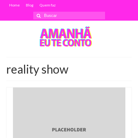
Home
Blog
Quem faz
Buscar
por:
reality show