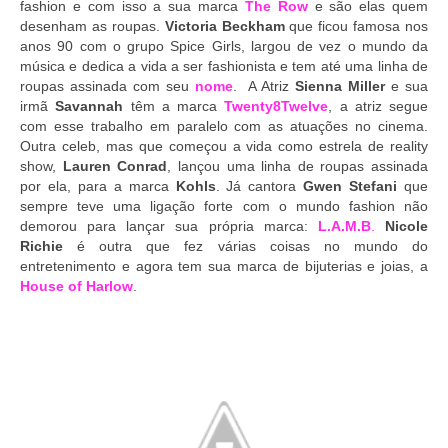
fashion e com isso a sua marca
The Row
e são elas quem
desenham as roupas.
Victoria Beckham
que ficou famosa nos
anos 90 com o grupo Spice Girls, largou de vez o mundo da
música e dedica a vida a ser fashionista e tem até uma linha de
roupas assinada com seu
nome
. A Atriz
Sienna Miller
e sua
irmã
Savannah
têm a marca
Twenty8Twelve
, a atriz segue
com esse trabalho em paralelo com as atuações no cinema.
Outra celeb, mas que começou a vida como estrela de reality
show,
Lauren Conrad
, lançou uma linha de roupas assinada
por ela, para a marca
Kohls
. Já cantora
Gwen Stefani
que
sempre teve uma ligação forte com o mundo fashion não
demorou para lançar sua própria marca:
L.A.M.B
.
Nicole
Richie
é outra que fez várias coisas no mundo do
entretenimento e agora tem sua marca de bijuterias e joias, a
House of Harlow
.