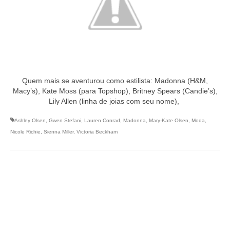
Quem mais se aventurou como estilista: Madonna (H&M,
Macy’s), Kate Moss (para Topshop), Britney Spears (Candie’s),
Lily Allen (linha de joias com seu nome),
Ashley Olsen
,
Gwen Stefani
,
Lauren Conrad
,
Madonna
,
Mary-Kate Olsen
,
Moda
,
Nicole Richie
,
Sienna Miller
,
Victoria Beckham