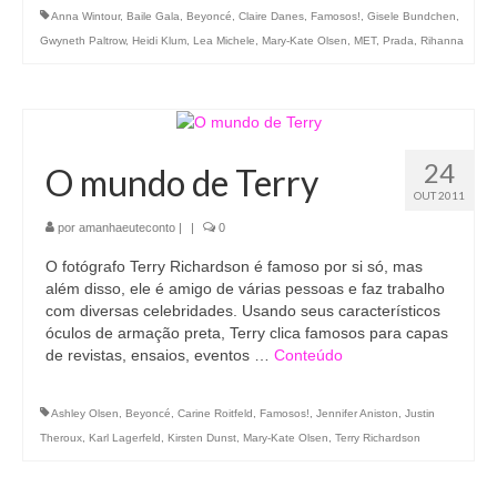
Anna Wintour
,
Baile Gala
,
Beyoncé
,
Claire Danes
,
Famosos!
,
Gisele Bundchen
,
Gwyneth Paltrow
,
Heidi Klum
,
Lea Michele
,
Mary-Kate Olsen
,
MET
,
Prada
,
Rihanna
24
O mundo de Terry
OUT 2011
por
amanhaeuteconto
|
|
0
O fotógrafo Terry Richardson é famoso por si só, mas
além disso, ele é amigo de várias pessoas e faz trabalho
com diversas celebridades. Usando seus característicos
óculos de armação preta, Terry clica famosos para capas
de revistas, ensaios, eventos …
Conteúdo
Ashley Olsen
,
Beyoncé
,
Carine Roitfeld
,
Famosos!
,
Jennifer Aniston
,
Justin
Theroux
,
Karl Lagerfeld
,
Kirsten Dunst
,
Mary-Kate Olsen
,
Terry Richardson