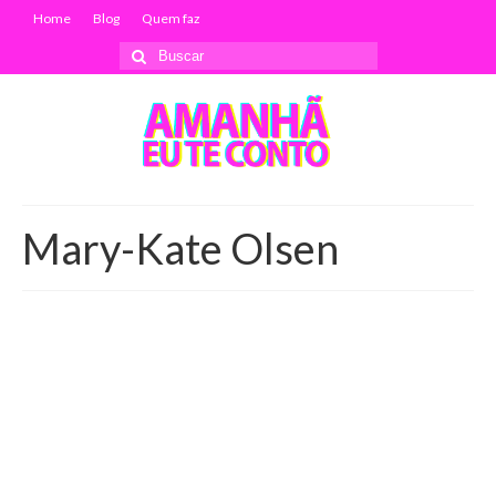
Home
Blog
Quem faz
Buscar
por:
Mary-Kate Olsen