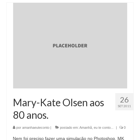
26
Mary-Kate Olsen aos
SET 2011
80 anos.
por
amanhaeuteconto
|
postado em:
Amanhã, eu te conto...
|
0
Nem foi preciso fazer uma simulação no Photoshop, MK