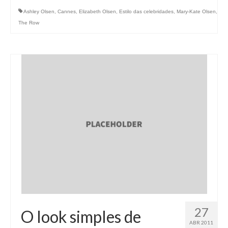
Ashley Olsen
,
Cannes
,
Elizabeth Olsen
,
Estilo das celebridades
,
Mary-Kate Olsen
,
The Row
27
O look simples de
ABR 2011