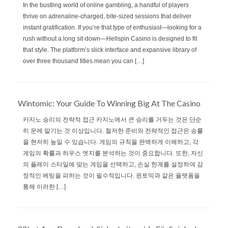
In the bustling world of online gambling, a handful of players
thrive on adrenaline‑charged, bite‑sized sessions that deliver
instant gratification. If you’re that type of enthusiast—looking for a
rush without a long sit‑down—Hellspin Casino is designed to fit
that style. The platform’s slick interface and expansive library of
over three thousand titles mean you can […]
Wintomic: Your Guide To Winning Big At The Casino
카지노 승리의 전략적 접근 카지노에서 큰 승리를 거두는 것은 단순
히 운에 맡기는 것 이상입니다. 철저한 준비와 전략적인 접근은 승률
을 현저히 높일 수 있습니다. 게임의 규칙을 완벽하게 이해하고, 각
게임의 확률과 하우스 엣지를 분석하는 것이 중요합니다. 또한, 자신
의 플레이 스타일에 맞는 게임을 선택하고, 손실 한계를 설정하여 감
정적인 베팅을 피하는 것이 필수적입니다. 윈토믹과 같은 플랫폼을
통해 이러한 […]