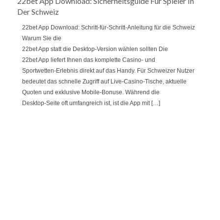
22bet App Download: Sicherheitsguide Für Spieler In
Der Schweiz
22bet App Download: Schritt‑für‑Schritt‑Anleitung für die Schweiz
Warum Sie die
22bet App statt die Desktop‑Version wählen sollten Die
22bet App liefert Ihnen das komplette Casino‑ und
Sportwetten‑Erlebnis direkt auf das Handy. Für Schweizer Nutzer
bedeutet das schnelle Zugriff auf Live‑Casino‑Tische, aktuelle
Quoten und exklusive Mobile‑Bonuse. Während die
Desktop‑Seite oft umfangreich ist, ist die App mit […]