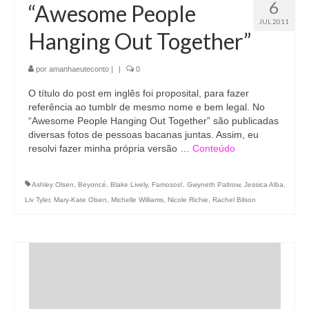
6
“Awesome People
JUL 2011
Hanging Out Together”
por
amanhaeuteconto
|
|
0
O título do post em inglês foi proposital, para fazer
referência ao tumblr de mesmo nome e bem legal. No
“Awesome People Hanging Out Together” são publicadas
diversas fotos de pessoas bacanas juntas. Assim, eu
resolvi fazer minha própria versão …
Conteúdo
Ashley Olsen
,
Beyoncé
,
Blake Lively
,
Famosos!
,
Gwyneth Paltrow
,
Jessica Alba
,
Liv Tyler
,
Mary-Kate Olsen
,
Michelle Williams
,
Nicole Richie
,
Rachel Bilson