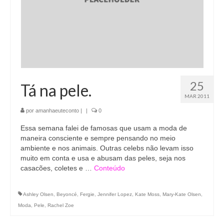
25
Tá na pele.
MAR 2011
por
amanhaeuteconto
|
|
0
Essa semana falei de famosas que usam a moda de
maneira consciente e sempre pensando no meio
ambiente e nos animais. Outras celebs não levam isso
muito em conta e usa e abusam das peles, seja nos
casacões, coletes e …
Conteúdo
Ashley Olsen
,
Beyoncé
,
Fergie
,
Jennifer Lopez
,
Kate Moss
,
Mary-Kate Olsen
,
Moda
,
Pele
,
Rachel Zoe