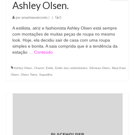
Ashley Olsen.
por
amanhaeuteconto
|
|
0
A estilista, atriz e fashionista Ashley Olsen está sempre
com montações de muitas peças de roupa no mesmo
look. Hoje, ela decidiu sair de casa com uma roupa
simples e bonita. A saia comprida que é a tendência da
estação …
Conteúdo
Ashley Olsen
,
Chanel
,
Estilo
,
Estilo das celebridades
,
Gêmeas Olsen
,
Mary-Kate
Olsen
,
Olsen Twins
,
Sapatilha